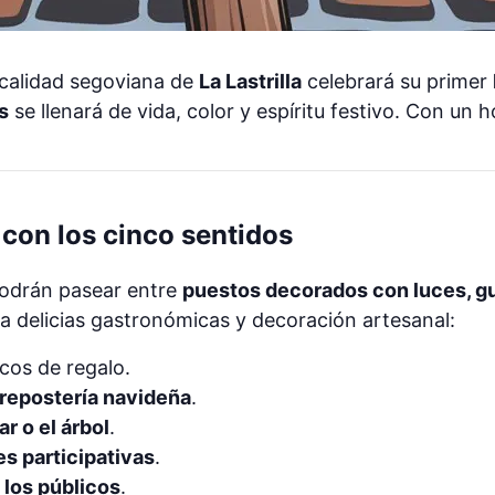
localidad segoviana de
La Lastrilla
celebrará su primer
s
se llenará de vida, color y espíritu festivo. Con un
d con los cinco sentidos
 podrán pasear entre
puestos decorados con luces, gu
a delicias gastronómicas y decoración artesanal:
icos de regalo.
 repostería navideña
.
r o el árbol
.
s participativas
.
 los públicos
.