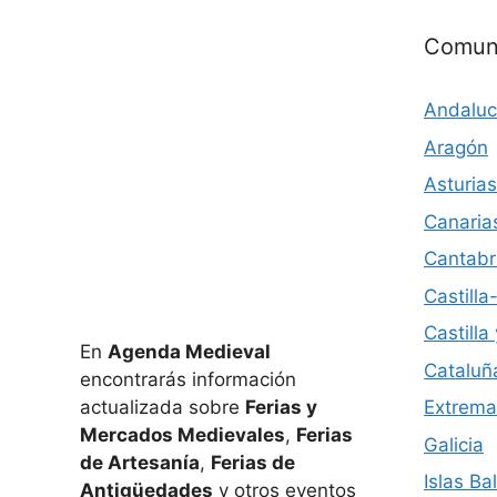
Comun
Andaluc
Aragón
Asturias
Canaria
Cantabr
Castill
Castilla
En
Agenda Medieval
Cataluñ
encontrarás información
actualizada sobre
Ferias y
Extrema
Mercados Medievales
,
Ferias
Galicia
de Artesanía
,
Ferias de
Islas Ba
Antigüedades
y otros eventos