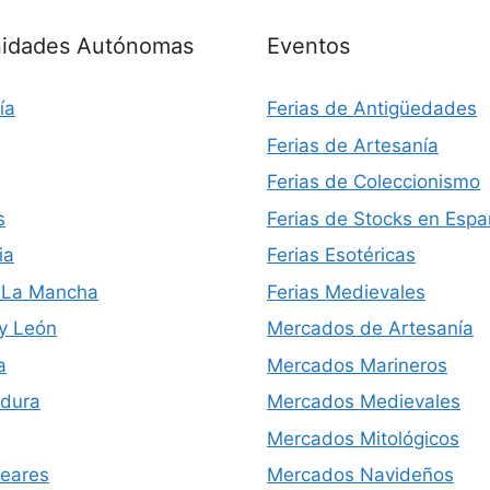
idades Autónomas
Eventos
ía
Ferias de Antigüedades
Ferias de Artesanía
Ferias de Coleccionismo
s
Ferias de Stocks en Esp
ia
Ferias Esotéricas
a-La Mancha
Ferias Medievales
 y León
Mercados de Artesanía
a
Mercados Marineros
dura
Mercados Medievales
Mercados Mitológicos
leares
Mercados Navideños