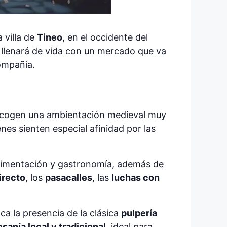
a villa de
Tineo
, en el occidente del
e llenará de vida con un mercado que va
compañía.
a acogen una ambientación medieval muy
es sienten especial afinidad por las
alimentación y gastronomía, además de
irecto
, los
pasacalles
, las
luchas con
ca la presencia de la clásica
pulpería
esanía local y tradicional
, ideal para