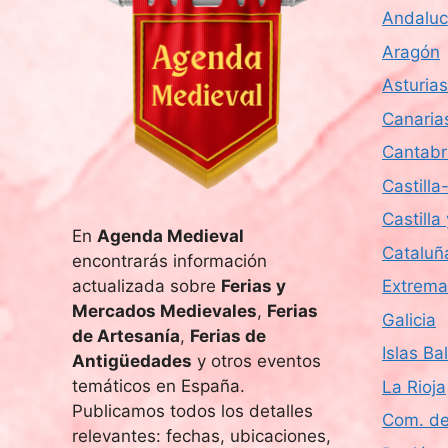
Andaluc
Aragón
Asturias
Canaria
Cantabr
Castill
Castilla
En
Agenda Medieval
Cataluñ
encontrarás información
actualizada sobre
Ferias y
Extrema
Mercados Medievales
,
Ferias
Galicia
de Artesanía
,
Ferias de
Islas Ba
Antigüedades
y otros eventos
temáticos en España.
La Rioja
Publicamos todos los detalles
Com. de
relevantes: fechas, ubicaciones,