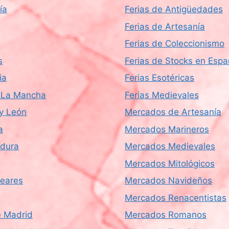
ía
Ferias de Antigüedades
Ferias de Artesanía
Ferias de Coleccionismo
s
Ferias de Stocks en Esp
ia
Ferias Esotéricas
a-La Mancha
Ferias Medievales
 y León
Mercados de Artesanía
a
Mercados Marineros
dura
Mercados Medievales
Mercados Mitológicos
leares
Mercados Navideños
Mercados Renacentistas
 Madrid
Mercados Romanos