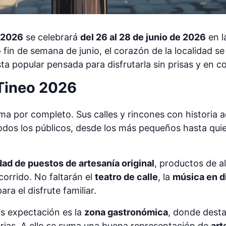
 2026
se celebrará
del 26 al 28 de junio de 2026
en l
 fin de semana de junio, el corazón de la localidad s
ta popular pensada para disfrutarla sin prisas y en 
Tineo 2026
orma por completo. Sus calles y rincones con histori
dos los públicos, desde los más pequeños hasta quien
dad de puestos de artesanía original
, productos de 
corrido. No faltarán el
teatro de calle
, la
música en d
a el disfrute familiar.
s expectación es la
zona gastronómica
, donde desta
ferias. A ello se suma una buena representación de
art