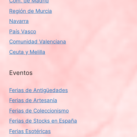
Com. de Madrid
Región de Murcia
Navarra
País Vasco
Comunidad Valenciana
Ceuta y Melilla
Eventos
Ferias de Antigüedades
Ferias de Artesanía
Ferias de Coleccionismo
Ferias de Stocks en España
Ferias Esotéricas