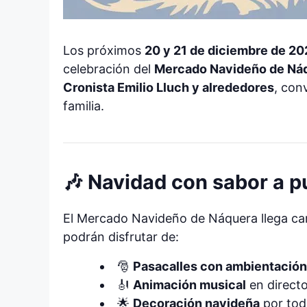
Los próximos
20 y 21 de diciembre de 2
celebración del
Mercado Navideño de Ná
Cronista Emilio Lluch y alrededores
, con
familia.
🎶 Navidad con sabor a p
El Mercado Navideño de Náquera llega car
podrán disfrutar de:
🎅
Pasacalles con ambientación
🎻
Animación musical
en direct
🌟
Decoración navideña
por todo