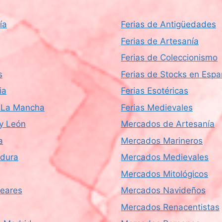
ía
Ferias de Antigüedades
Ferias de Artesanía
Ferias de Coleccionismo
s
Ferias de Stocks en Esp
ia
Ferias Esotéricas
a-La Mancha
Ferias Medievales
 y León
Mercados de Artesanía
a
Mercados Marineros
dura
Mercados Medievales
Mercados Mitológicos
leares
Mercados Navideños
Mercados Renacentistas