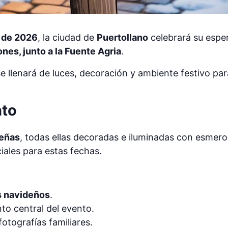
o de 2026
, la ciudad de
Puertollano
celebrará su esp
nes, junto a la Fuente Agria
.
 llenará de luces, decoración y ambiente festivo para
nto
deñas
, todas ellas decoradas e iluminadas con esmer
iales para estas fechas.
s navideños
.
o central del evento.
 fotografías familiares.