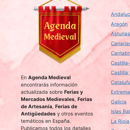
Andaluc
Aragón
Asturias
Canaria
Cantabr
Castill
Castilla
En
Agenda Medieval
Cataluñ
encontrarás información
actualizada sobre
Ferias y
Extrema
Mercados Medievales
,
Ferias
Galicia
de Artesanía
,
Ferias de
Islas Ba
Antigüedades
y otros eventos
temáticos en España.
La Rioja
Publicamos todos los detalles