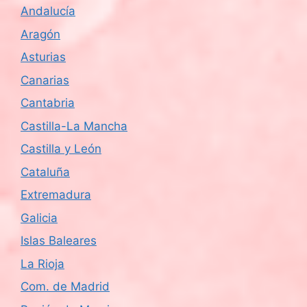
Andalucía
Aragón
Asturias
Canarias
Cantabria
Castilla-La Mancha
Castilla y León
Cataluña
Extremadura
Galicia
Islas Baleares
La Rioja
Com. de Madrid