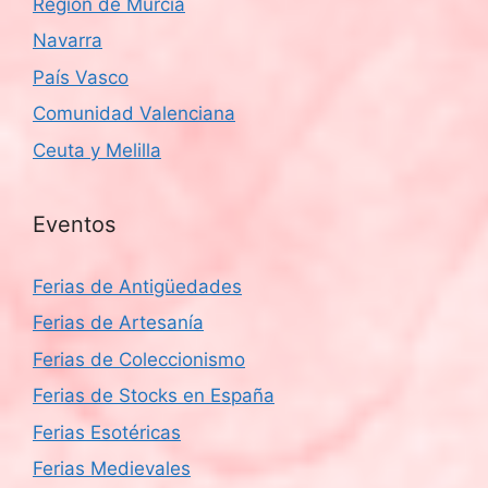
Región de Murcia
Navarra
País Vasco
Comunidad Valenciana
Ceuta y Melilla
Eventos
Ferias de Antigüedades
Ferias de Artesanía
Ferias de Coleccionismo
Ferias de Stocks en España
Ferias Esotéricas
Ferias Medievales