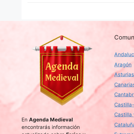
Comun
Andaluc
Aragón
Asturias
Canaria
Cantabr
Castill
Castilla
En
Agenda Medieval
Cataluñ
encontrarás información