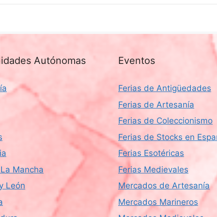
idades Autónomas
Eventos
ía
Ferias de Antigüedades
Ferias de Artesanía
Ferias de Coleccionismo
s
Ferias de Stocks en Esp
ia
Ferias Esotéricas
a-La Mancha
Ferias Medievales
 y León
Mercados de Artesanía
a
Mercados Marineros