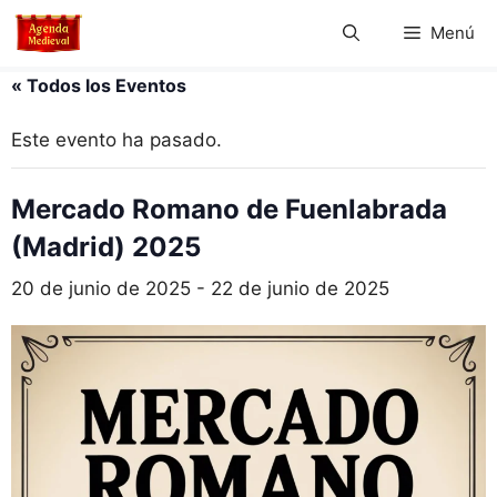
Saltar
Menú
al
contenido
« Todos los Eventos
Este evento ha pasado.
Mercado Romano de Fuenlabrada
(Madrid) 2025
20 de junio de 2025
-
22 de junio de 2025