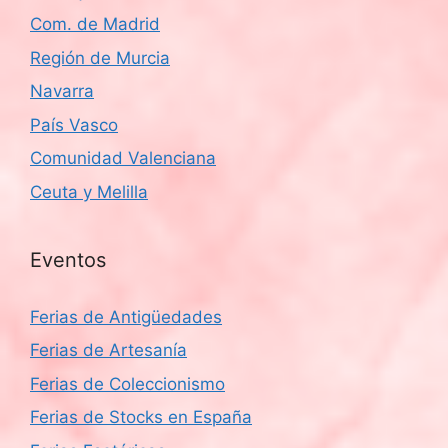
Com. de Madrid
Región de Murcia
Navarra
País Vasco
Comunidad Valenciana
Ceuta y Melilla
Eventos
Ferias de Antigüedades
Ferias de Artesanía
Ferias de Coleccionismo
Ferias de Stocks en España