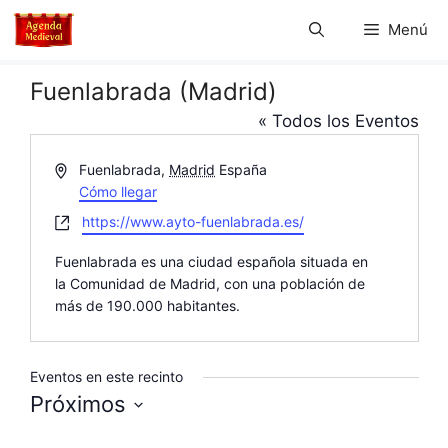
Saltar
Menú
al
contenido
Fuenlabrada (Madrid)
« Todos los Eventos
D
Fuenlabrada
,
Madrid
España
i
Cómo llegar
r
W
https://www.ayto-fuenlabrada.es/
e
e
c
Fuenlabrada es una ciudad española situada en
b
c
la Comunidad de Madrid, con una población de
s
i
más de 190.000 habitantes.
i
ó
t
n
e
Eventos en este recinto
Próximos
S