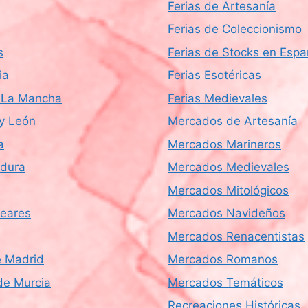
Ferias de Artesanía
Ferias de Coleccionismo
s
Ferias de Stocks en Esp
ia
Ferias Esotéricas
a-La Mancha
Ferias Medievales
 y León
Mercados de Artesanía
a
Mercados Marineros
dura
Mercados Medievales
Mercados Mitológicos
leares
Mercados Navideños
Mercados Renacentistas
 Madrid
Mercados Romanos
de Murcia
Mercados Temáticos
Recreaciones Históricas