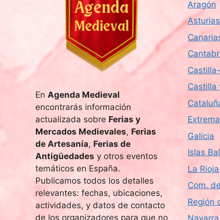
Aragón
Asturias
Canaria
Cantabr
Castill
Castilla
En
Agenda Medieval
Cataluñ
encontrarás información
actualizada sobre
Ferias y
Extrema
Mercados Medievales
,
Ferias
Galicia
de Artesanía
,
Ferias de
Islas Ba
Antigüedades
y otros eventos
temáticos en España.
La Rioja
Publicamos todos los detalles
Com. de
relevantes: fechas, ubicaciones,
Región 
actividades, y datos de contacto
de los organizadores para que no
Navarra