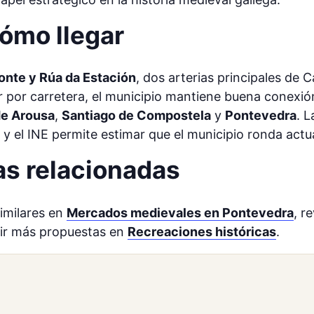
ómo llegar
onte y Rúa da Estación
, dos arterias principales de
gar por carretera, el municipio mantiene buena conexi
de Arousa
,
Santiago de Compostela
y
Pontevedra
. L
a y el INE permite estimar que el municipio ronda act
as relacionadas
imilares en
Mercados medievales en Pontevedra
, r
ir más propuestas en
Recreaciones históricas
.