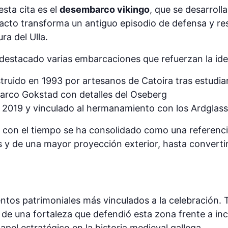
sta cita es el
desembarco vikingo
, que se desarrolla
l acto transforma un antiguo episodio de defensa y re
ura del Ulla.
 destacado varias embarcaciones que refuerzan la ide
struido en 1993 por artesanos de Catoira tras estudia
barco Gokstad con detalles del Oseberg
n 2019 y vinculado al hermanamiento con los Ardglass 
 con el tiempo se ha consolidado como una referencia
y de una mayor proyección exterior, hasta convertirs
tos patrimoniales más vinculados a la celebración. T
es de una fortaleza que defendió esta zona frente a i
apel estratégico en la historia medieval gallega.