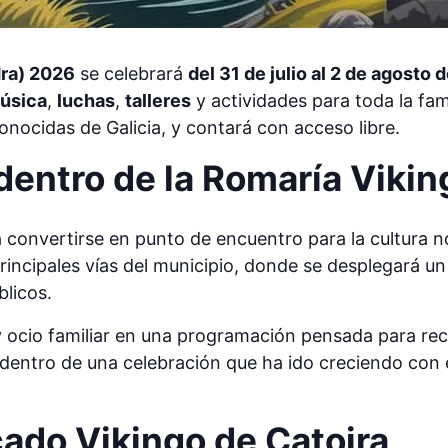
dra) 2026
se celebrará
del 31 de julio al 2 de agosto
úsica
,
luchas
,
talleres
y actividades para toda la fami
onocidas de Galicia, y contará con acceso libre.
entro de la Romaría Vikin
 convertirse en punto de encuentro para la cultura nó
principales vías del municipio, donde se desplegará 
licos.
y ocio familiar en una programación pensada para rec
o dentro de una celebración que ha ido creciendo con
ado Vikingo de Catoira