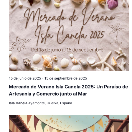
g
c
g
a
i
c
o
a
n
i
c
a
ó
l
i
n
a
f
ó
d
e
e
n
c
15 de junio de 2025
-
15 de septiembre de 2025
v
h
d
Mercado de Verano Isla Canela 2025: Un Paraíso de
a
i
Artesanía y Comercio junto al Mar
.
e
s
Isla Canela
Ayamonte, Huelva, España
b
t
a
ú
s