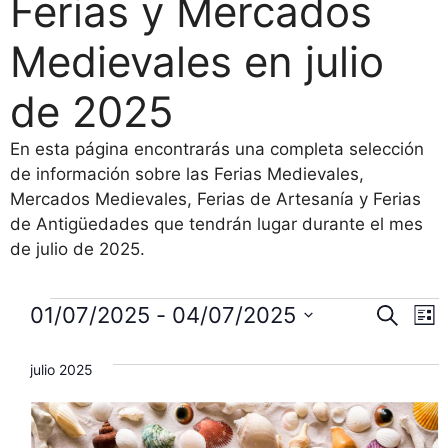
Ferias y Mercados
Medievales en julio
de 2025
En esta página encontrarás una completa selección
de información sobre las Ferias Medievales,
Mercados Medievales, Ferias de Artesanía y Ferias
de Antigüedades que tendrán lugar durante el mes
de julio de 2025.
Eventos
N
N
01/07/2025
 - 
04/07/2025
B
L
u
S
a
i
a
s
s
e
julio 2025
c
v
t
l
v
a
a
e
r
e
e
c