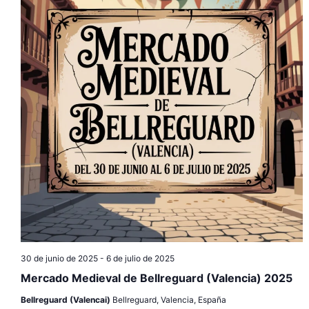
s
d
q
e
u
E
v
e
e
d
n
a
t
y
o
v
i
30 de junio de 2025
-
6 de julio de 2025
s
Mercado Medieval de Bellreguard (Valencia) 2025
t
Bellreguard (Valencai)
Bellreguard, Valencia, España