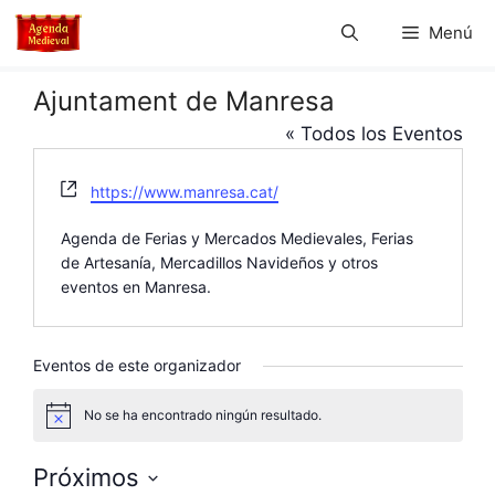
Saltar
Menú
al
contenido
Ajuntament de Manresa
« Todos los Eventos
W
https://www.manresa.cat/
e
b
Agenda de Ferias y Mercados Medievales, Ferias
s
de Artesanía, Mercadillos Navideños y otros
i
eventos en Manresa.
t
e
Eventos de este organizador
No se ha encontrado ningún resultado.
A
v
i
Próximos
s
o