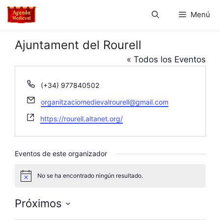
Saltar
Menú
al
contenido
Ajuntament del Rourell
« Todos los Eventos
T
(+34) 977840502
e
E
organitzaciomedievalrourell@gmail.com
l
m
é
W
https://rourell.altanet.org/
a
f
e
i
o
b
l
n
s
Eventos de este organizador
o
i
t
No se ha encontrado ningún resultado.
A
e
v
i
Próximos
s
o
S