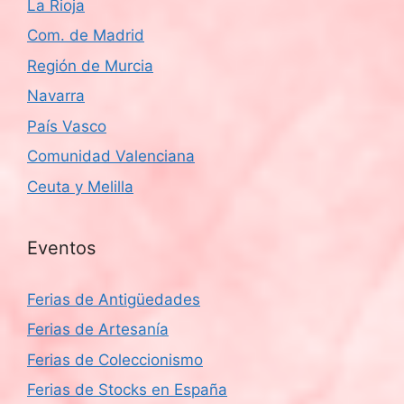
La Rioja
Com. de Madrid
Región de Murcia
Navarra
País Vasco
Comunidad Valenciana
Ceuta y Melilla
Eventos
Ferias de Antigüedades
Ferias de Artesanía
Ferias de Coleccionismo
Ferias de Stocks en España