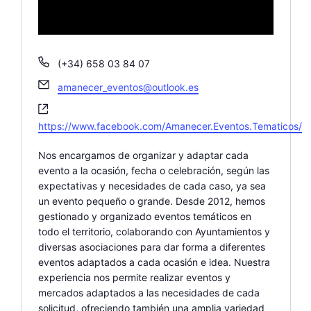
T
(+34) 658 03 84 07
e
E
amanecer_eventos@outlook.es
l
m
é
W
a
f
e
https://www.facebook.com/Amanecer.Eventos.Tematicos/
i
o
b
l
n
s
Nos encargamos de organizar y adaptar cada
o
i
evento a la ocasión, fecha o celebración, según las
t
expectativas y necesidades de cada caso, ya sea
e
un evento pequeño o grande. Desde 2012, hemos
gestionado y organizado eventos temáticos en
todo el territorio, colaborando con Ayuntamientos y
diversas asociaciones para dar forma a diferentes
eventos adaptados a cada ocasión e idea. Nuestra
experiencia nos permite realizar eventos y
mercados adaptados a las necesidades de cada
solicitud, ofreciendo también una amplia variedad