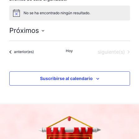
No se ha encontrado ningún resultado.
A
v
i
Próximos
s
o
S
e
Hoy
Eventos
siguiente(s)
Eventos
anterior(es)
l
e
c
c
Suscribirse al calendario
i
o
n
a
l
a
f