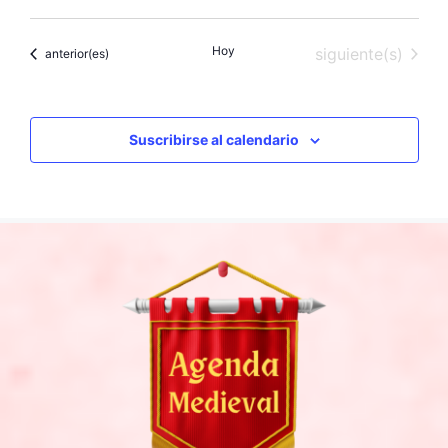
Hoy
Eventos
siguiente(s)
Eventos
anterior(es)
Suscribirse al calendario