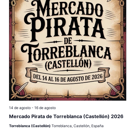
c
i
o
n
a
l
a
f
e
c
h
a
.
14 de agosto
-
16 de agosto
Mercado Pirata de Torreblanca (Castellón) 2026
Torreblanca (Castellón)
Torreblanca, Castellón, España