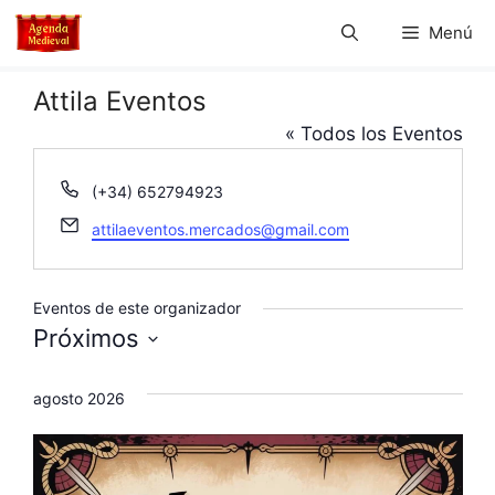
Saltar
Menú
al
contenido
Attila Eventos
« Todos los Eventos
T
(+34) 652794923
e
E
attilaeventos.mercados@gmail.com
l
m
é
a
f
i
Eventos de este organizador
o
l
n
Próximos
o
S
e
agosto 2026
l
e
c