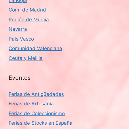
La Rioja
Com. de Madrid
Región de Murcia
Navarra
País Vasco
Comunidad Valenciana
Ceuta y Melilla
Eventos
Ferias de Antigüedades
Ferias de Artesanía
Ferias de Coleccionismo
Ferias de Stocks en España