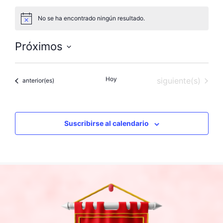
No se ha encontrado ningún resultado.
A
v
i
Próximos
s
o
S
e
Hoy
Eventos
siguiente(s)
Eventos
anterior(es)
l
e
c
c
Suscribirse al calendario
i
o
n
a
l
a
f
e