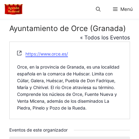
Saltar
Menú
al
contenido
Ayuntamiento de Orce (Granada)
« Todos los Eventos
W
https://www.orce.es/
e
b
Orce, en la provincia de Granada, es una localidad
s
española en la comarca de Huéscar. Limita con
i
Cúllar, Galera, Huéscar, Puebla de Don Fadrique,
t
María y Chirivel. El río Orce atraviesa su término.
e
Comprende los núcleos de Orce, Fuente Nueva y
Venta Micena, además de los diseminados La
Piedra, Pinelo y Pozo de la Rueda.
Eventos de este organizador