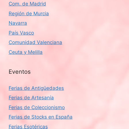
Com. de Madrid
Región de Murcia
Navarra
País Vasco
Comunidad Valenciana
Ceuta y Melilla
Eventos
Ferias de Antigüedades
Ferias de Artesanía
Ferias de Coleccionismo
Ferias de Stocks en España
Ferias Esotéricas