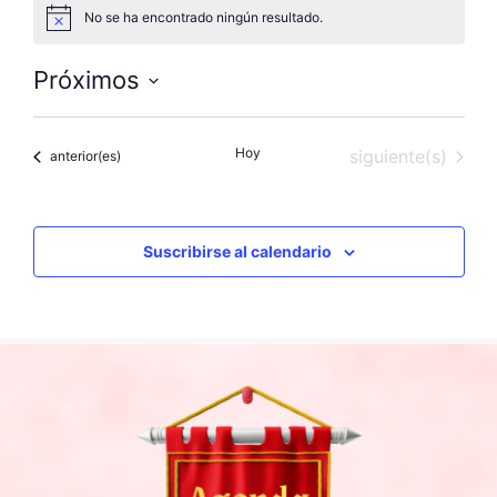
No se ha encontrado ningún resultado.
A
v
i
Próximos
s
o
S
e
Hoy
Eventos
siguiente(s)
Eventos
anterior(es)
l
e
c
c
Suscribirse al calendario
i
o
n
a
l
a
f
e