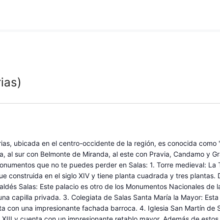
ias)
rias, ubicada en el centro-occidente de la región, es conocida como 
avia, al sur con Belmonte de Miranda, al este con Pravia, Candamo y 
onumentos que no te puedes perder en Salas: 1. Torre medieval: La T
ue construida en el siglo XIV y tiene planta cuadrada y tres plantas.
 Valdés Salas: Este palacio es otro de los Monumentos Nacionales de la 
na capilla privada. 3. Colegiata de Salas Santa María la Mayor: Est
enta con una impresionante fachada barroca. 4. Iglesia San Martín de 
glo XIII y cuenta con un impresionante retablo mayor. Además de est