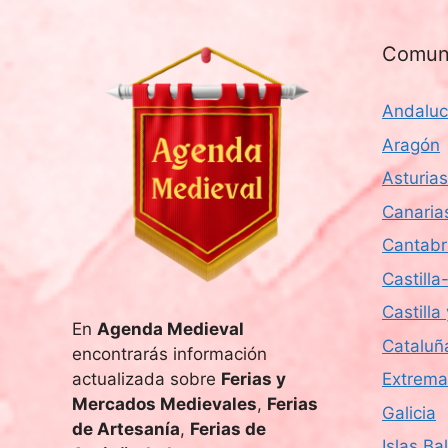
a
l
Comun
a
f
Andaluc
e
c
Aragón
h
Asturias
a
Canaria
.
Cantabr
Castill
Castilla
En
Agenda Medieval
Cataluñ
encontrarás información
actualizada sobre
Ferias y
Extrema
Mercados Medievales
,
Ferias
Galicia
de Artesanía
,
Ferias de
Islas Ba