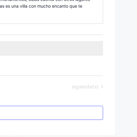
alas es una villa con mucho encanto que te
Eventos
siguiente(s)