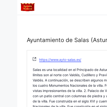
Saltar
al
contenido
Ayuntamiento de Salas (Astur
W
https://www.ayto-salas.es/
e
b
Salas es una localidad en el Principado de Astu
s
límites son al norte con Valdés, Cudillero y Pr
i
Valdés. A continuación, se describen algunos m
t
los cuatro Monumentos Nacionales de la villa. F
e
vistas impresionantes de la villa. 2. Palacio de
con un patio central con columnas de piedra y u
de la villa. Fue construida en el siglo XVI y cu
Nacionales de la villa. Fue construida en el si