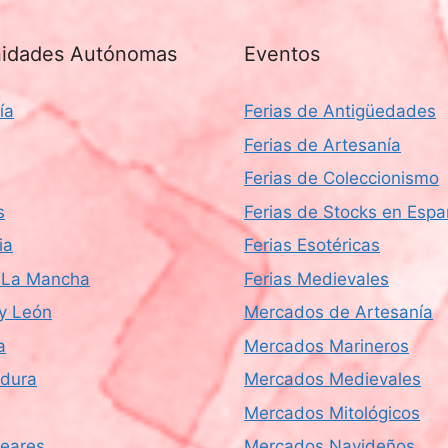
idades Autónomas
Eventos
ía
Ferias de Antigüedades
Ferias de Artesanía
Ferias de Coleccionismo
s
Ferias de Stocks en Esp
ia
Ferias Esotéricas
a-La Mancha
Ferias Medievales
 y León
Mercados de Artesanía
a
Mercados Marineros
dura
Mercados Medievales
Mercados Mitológicos
leares
Mercados Navideños