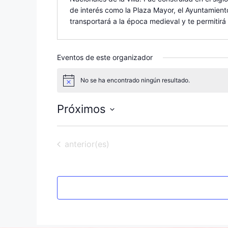
de interés como la Plaza Mayor, el Ayuntamiento
transportará a la época medieval y te permitirá di
Eventos de este organizador
No se ha encontrado ningún resultado.
A
v
i
Próximos
s
o
S
e
Eventos
anterior(es)
l
e
c
c
i
o
n