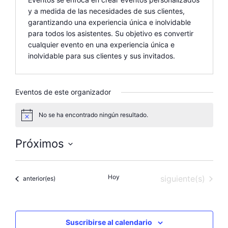
y a medida de las necesidades de sus clientes,
garantizando una experiencia única e inolvidable
para todos los asistentes. Su objetivo es convertir
cualquier evento en una experiencia única e
inolvidable para sus clientes y sus invitados.
Eventos de este organizador
No se ha encontrado ningún resultado.
A
v
i
Próximos
s
o
S
e
Hoy
Eventos
siguiente(s)
Eventos
anterior(es)
l
e
c
c
Suscribirse al calendario