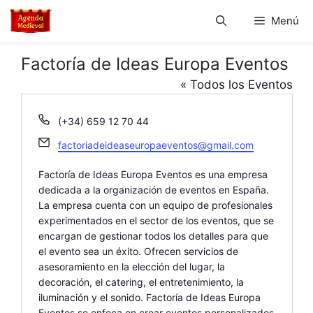
Saltar
Menú
al
contenido
Factoría de Ideas Europa Eventos
« Todos los Eventos
T
(+34) 659 12 70 44
e
E
factoriadeideaseuropaeventos@gmail.com
l
m
é
a
Factoría de Ideas Europa Eventos es una empresa
f
i
dedicada a la organización de eventos en España.
o
l
La empresa cuenta con un equipo de profesionales
n
experimentados en el sector de los eventos, que se
o
encargan de gestionar todos los detalles para que
el evento sea un éxito. Ofrecen servicios de
asesoramiento en la elección del lugar, la
decoración, el catering, el entretenimiento, la
iluminación y el sonido. Factoría de Ideas Europa
Eventos se enfoca en crear eventos personalizados