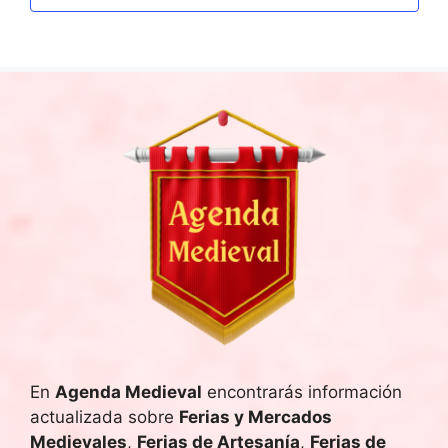
i
o
n
a
l
a
f
e
c
h
a
.
En
Agenda Medieval
encontrarás información
actualizada sobre
Ferias y Mercados
Medievales
,
Ferias de Artesanía
,
Ferias de