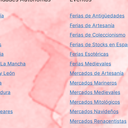
ía
Ferias de Antigüedades
Ferias de Artesanía
Ferias de Coleccionismo
s
Ferias de Stocks en Esp
ia
Ferias Esotéricas
a-La Mancha
Ferias Medievales
 y León
Mercados de Artesanía
a
Mercados Marineros
dura
Mercados Medievales
Mercados Mitológicos
leares
Mercados Navideños
Mercados Renacentistas