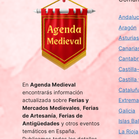
a
f
Andaluc
e
c
Aragón
h
Asturias
a
Canaria
.
Cantabr
Castill
Castilla
En
Agenda Medieval
Cataluñ
encontrarás información
actualizada sobre
Ferias y
Extrema
Mercados Medievales
,
Ferias
Galicia
de Artesanía
,
Ferias de
Islas Ba
Antigüedades
y otros eventos
temáticos en España.
La Rioja