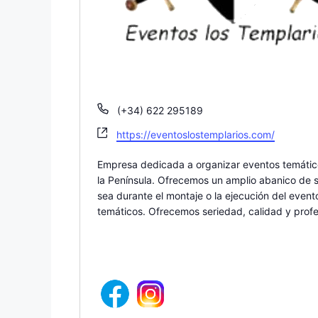
T
(+34) 622 295189
e
W
https://eventoslostemplarios.com/
l
e
é
b
Empresa dedicada a organizar eventos temático
f
s
la Península. Ofrecemos un amplio abanico de s
o
i
sea durante el montaje o la ejecución del even
n
t
temáticos. Ofrecemos seriedad, calidad y profes
o
e