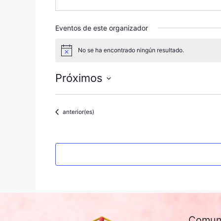
Eventos de este organizador
No se ha encontrado ningún resultado.
A
v
i
Próximos
s
o
S
e
Eventos
anterior(es)
l
e
c
c
i
o
n
a
l
Comun