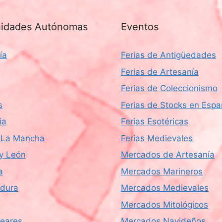
idades Autónomas
Eventos
ía
Ferias de Antigüedades
Ferias de Artesanía
Ferias de Coleccionismo
s
Ferias de Stocks en Esp
ia
Ferias Esotéricas
a-La Mancha
Ferias Medievales
 y León
Mercados de Artesanía
a
Mercados Marineros
dura
Mercados Medievales
Mercados Mitológicos
leares
Mercados Navideños