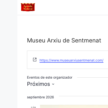
Saltar
al
contenido
Museu Arxiu de Sentmenat
W
https://www.museuarxiusentmenat.com/
e
b
s
Eventos de este organizador
i
Próximos
t
S
e
e
septiembre 2026
l
SÁB