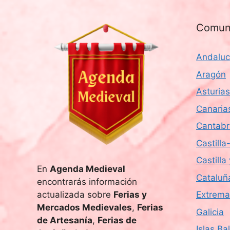
Comun
Andaluc
Aragón
Asturias
Canaria
Cantabr
Castill
Castilla
En
Agenda Medieval
Cataluñ
encontrarás información
actualizada sobre
Ferias y
Extrema
Mercados Medievales
,
Ferias
Galicia
de Artesanía
,
Ferias de
Islas Ba