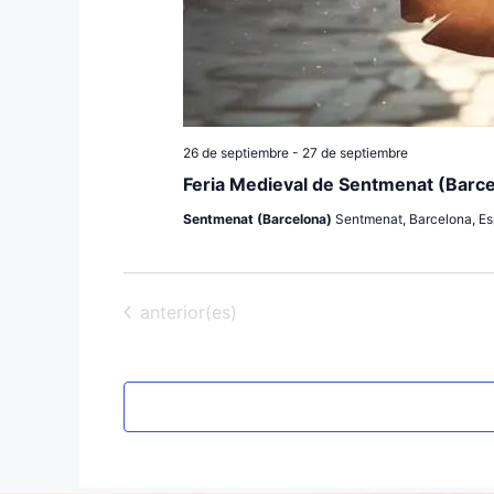
26 de septiembre
-
27 de septiembre
Feria Medieval de Sentmenat (Barc
Sentmenat (Barcelona)
Sentmenat, Barcelona, E
Eventos
anterior(es)