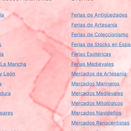
ía
Ferias de Antigüedades
Ferias de Artesanía
Ferias de Coleccionismo
s
Ferias de Stocks en Esp
ia
Ferias Esotéricas
a-La Mancha
Ferias Medievales
 y León
Mercados de Artesanía
a
Mercados Marineros
dura
Mercados Medievales
Mercados Mitológicos
leares
Mercados Navideños
Mercados Renacentistas