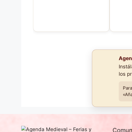
Agen
Instá
los p
Para
«Aña
Comun