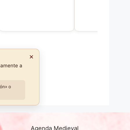
×
idamente a
ión» o
Agenda Medieval