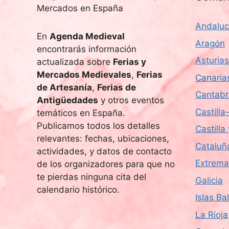
Andaluc
En
Agenda Medieval
Aragón
encontrarás información
Asturias
actualizada sobre
Ferias y
Mercados Medievales
,
Ferias
Canaria
de Artesanía
,
Ferias de
Cantabr
Antigüedades
y otros eventos
Castill
temáticos en España.
Publicamos todos los detalles
Castilla
relevantes: fechas, ubicaciones,
Cataluñ
actividades, y datos de contacto
Extrema
de los organizadores para que no
te pierdas ninguna cita del
Galicia
calendario histórico.
Islas Ba
La Rioja