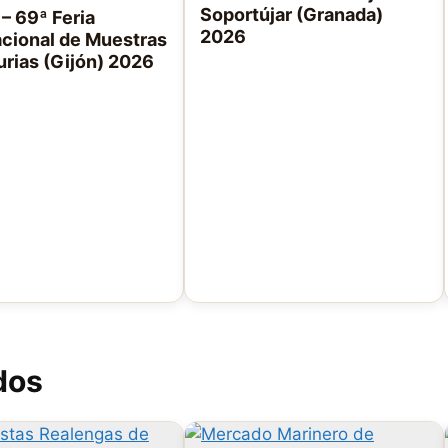
Soportújar (Granada)
– 69ª Feria
2026
acional de Muestras
urias (Gijón) 2026
dos