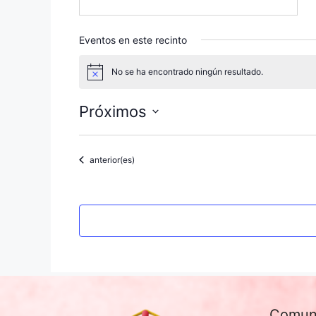
e
b
s
Eventos en este recinto
i
t
No se ha encontrado ningún resultado.
A
e
v
i
Próximos
s
o
S
e
Eventos
anterior(es)
l
e
c
c
i
o
n
a
l
Comun