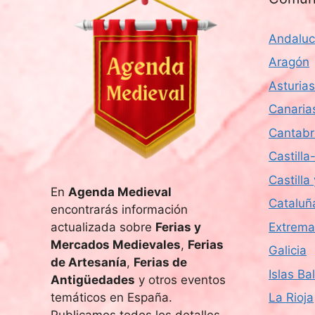
a
f
Andaluc
e
c
Aragón
h
Asturias
a
Canaria
.
Cantabr
Castill
Castilla
En
Agenda Medieval
Cataluñ
encontrarás información
actualizada sobre
Ferias y
Extrema
Mercados Medievales
,
Ferias
Galicia
de Artesanía
,
Ferias de
Islas Ba
Antigüedades
y otros eventos
temáticos en España.
La Rioja
Publicamos todos los detalles