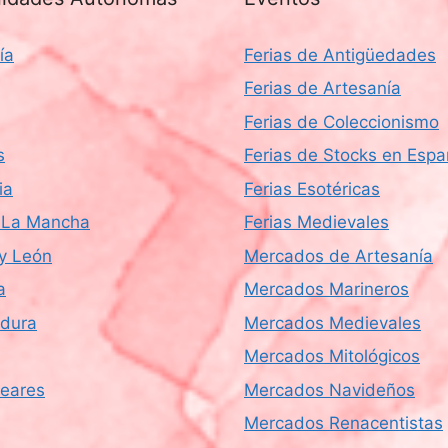
ía
Ferias de Antigüedades
Ferias de Artesanía
Ferias de Coleccionismo
s
Ferias de Stocks en Esp
ia
Ferias Esotéricas
a-La Mancha
Ferias Medievales
 y León
Mercados de Artesanía
a
Mercados Marineros
dura
Mercados Medievales
Mercados Mitológicos
leares
Mercados Navideños
Mercados Renacentistas