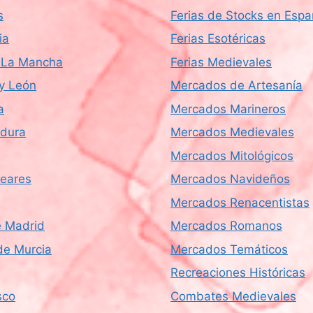
s
Ferias de Stocks en Esp
ia
Ferias Esotéricas
a-La Mancha
Ferias Medievales
 y León
Mercados de Artesanía
a
Mercados Marineros
dura
Mercados Medievales
Mercados Mitológicos
leares
Mercados Navideños
Mercados Renacentistas
 Madrid
Mercados Romanos
de Murcia
Mercados Temáticos
Recreaciones Históricas
sco
Combates Medievales