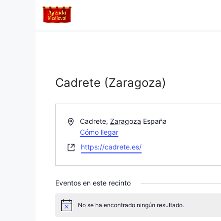
Saltar
al
contenido
Cadrete (Zaragoza)
D
Cadrete
,
Zaragoza
España
i
Cómo llegar
r
W
https://cadrete.es/
e
e
c
b
c
s
Eventos en este recinto
i
i
ó
t
No se ha encontrado ningún resultado.
n
A
e
v