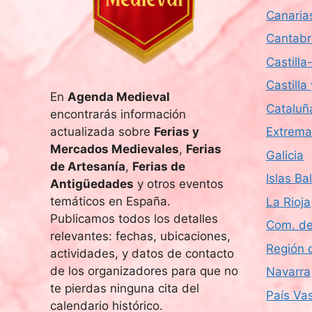
a
Canaria
.
Cantabr
Castill
Castilla
En
Agenda Medieval
Cataluñ
encontrarás información
actualizada sobre
Ferias y
Extrema
Mercados Medievales
,
Ferias
Galicia
de Artesanía
,
Ferias de
Islas Ba
Antigüedades
y otros eventos
temáticos en España.
La Rioja
Publicamos todos los detalles
Com. de
relevantes: fechas, ubicaciones,
Región 
actividades, y datos de contacto
de los organizadores para que no
Navarra
te pierdas ninguna cita del
País Va
calendario histórico.