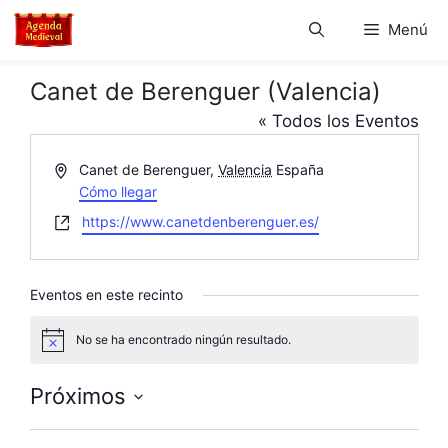
Saltar
Menú
al
contenido
Canet de Berenguer (Valencia)
« Todos los Eventos
D
Canet de Berenguer
,
Valencia
España
i
Cómo llegar
r
W
https://www.canetdenberenguer.es/
e
e
c
b
c
s
Eventos en este recinto
i
i
ó
t
No se ha encontrado ningún resultado.
n
A
e
v
i
Próximos
s
o
S