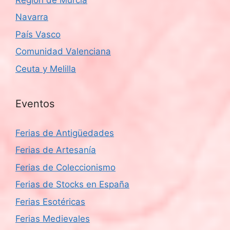
Navarra
País Vasco
Comunidad Valenciana
Ceuta y Melilla
Eventos
Ferias de Antigüedades
Ferias de Artesanía
Ferias de Coleccionismo
Ferias de Stocks en España
Ferias Esotéricas
Ferias Medievales