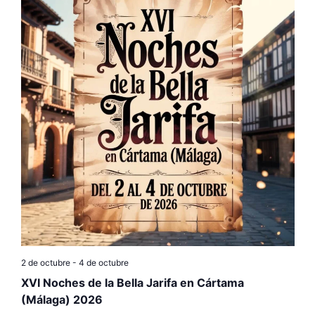
c
c
i
o
n
a
l
a
f
e
c
h
a
.
2 de octubre
-
4 de octubre
XVI Noches de la Bella Jarifa en Cártama
(Málaga) 2026