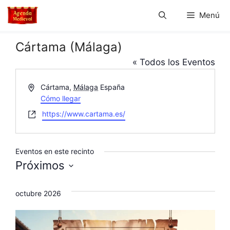
Saltar
Menú
al
contenido
Cártama (Málaga)
« Todos los Eventos
D
Cártama
,
Málaga
España
i
Cómo llegar
r
W
https://www.cartama.es/
e
e
c
b
c
s
Eventos en este recinto
i
i
Próximos
ó
t
n
S
e
e
octubre 2026
l
e