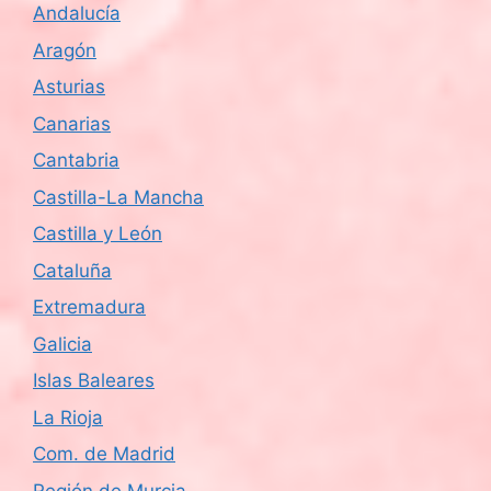
Andalucía
Aragón
Asturias
Canarias
Cantabria
Castilla-La Mancha
Castilla y León
Cataluña
Extremadura
Galicia
Islas Baleares
La Rioja
Com. de Madrid
Región de Murcia