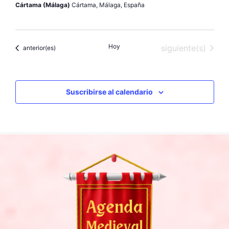
Cártama (Málaga)
Cártama, Málaga, España
Hoy
Eventos
siguiente(s)
Eventos
anterior(es)
Suscribirse al calendario