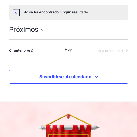
No se ha encontrado ningún resultado.
A
v
i
Próximos
s
o
S
e
Hoy
Eventos
siguiente(s)
Eventos
anterior(es)
l
e
c
c
Suscribirse al calendario
i
o
n
a
l
a
f