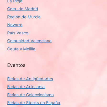
La Rioja
Com. de Madrid
Región de Murcia
Navarra
País Vasco
Comunidad Valenciana
Ceuta y Melilla
Eventos
Ferias de Antigüedades
Ferias de Artesanía
Ferias de Coleccionismo
Ferias de Stocks en España