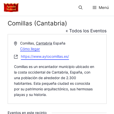
Saltar
Menú
al
contenido
Comillas (Cantabria)
« Todos los Eventos
D
Comillas
,
Cantabria
España
i
Cómo llegar
r
W
https://www.aytocomillas.es/
e
e
c
Comillas es un encantador municipio ubicado en
b
c
la costa occidental de Cantabria, España, con
s
i
una población de alrededor de 2.300
i
ó
habitantes. Esta pequeña ciudad es conocida
t
n
por su patrimonio arquitectónico, sus hermosas
e
playas y su historia.
Eventos en este recinto