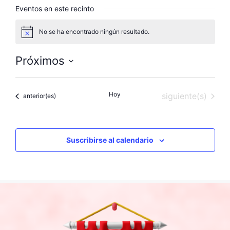
Eventos en este recinto
No se ha encontrado ningún resultado.
A
v
i
Próximos
s
o
S
e
Hoy
Eventos
siguiente(s)
Eventos
anterior(es)
l
e
c
c
Suscribirse al calendario
i
o
n
a
l
a
f