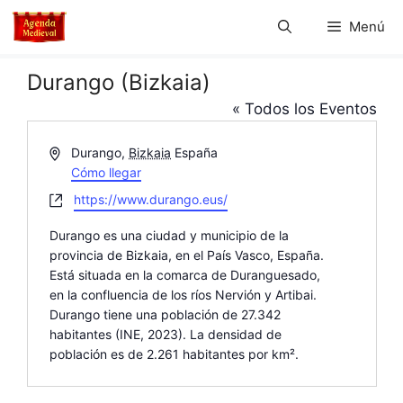
Saltar
Menú
al
contenido
Durango (Bizkaia)
« Todos los Eventos
D
Durango
,
Bizkaia
España
i
Cómo llegar
r
W
https://www.durango.eus/
e
e
c
Durango es una ciudad y municipio de la
b
c
provincia de Bizkaia, en el País Vasco, España.
s
i
Está situada en la comarca de Duranguesado,
i
ó
en la confluencia de los ríos Nervión y Artibai.
t
n
Durango tiene una población de 27.342
e
habitantes (INE, 2023). La densidad de
población es de 2.261 habitantes por km².