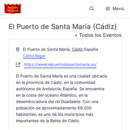
Saltar
Menú
al
contenido
El Puerto de Santa María (Cádiz)
« Todos los Eventos
D
El Puerto de Santa María
,
Cádiz
España
i
Cómo llegar
r
W
https://www.elpuertodesantamaria.es/
e
e
c
El Puerto de Santa María es una ciudad ubicada
b
c
en la provincia de Cádiz, en la comunidad
s
i
autónoma de Andalucía, España. Se encuentra
i
ó
en la costa del océano Atlántico, en la
t
n
desembocadura del río Guadalete. Con una
e
población de aproximadamente 88.000
habitantes, es uno de los municipios más
importantes de la Bahía de Cádiz.