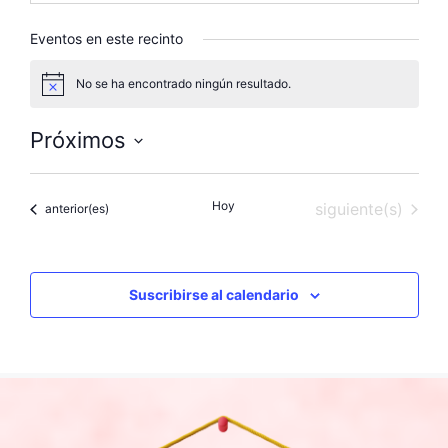
Eventos en este recinto
No se ha encontrado ningún resultado.
A
v
i
Próximos
s
o
S
e
Hoy
Eventos
siguiente(s)
Eventos
anterior(es)
l
e
c
c
Suscribirse al calendario
i
o
n
a
l
a