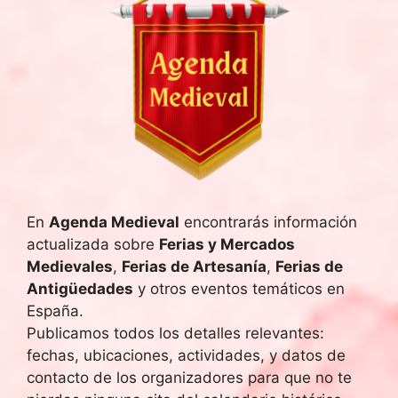
f
e
c
h
a
.
En
Agenda Medieval
encontrarás información
actualizada sobre
Ferias y Mercados
Medievales
,
Ferias de Artesanía
,
Ferias de
Antigüedades
y otros eventos temáticos en
España.
Publicamos todos los detalles relevantes:
fechas, ubicaciones, actividades, y datos de
contacto de los organizadores para que no te