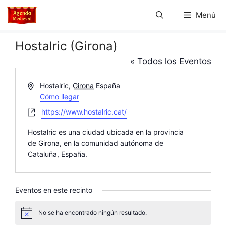
Saltar
Menú
al
contenido
Hostalric (Girona)
« Todos los Eventos
D
Hostalric
,
Girona
España
i
Cómo llegar
r
W
https://www.hostalric.cat/
e
e
c
Hostalric es una ciudad ubicada en la provincia
b
c
de Girona, en la comunidad autónoma de
s
i
Cataluña, España.
i
ó
t
n
e
Eventos en este recinto
No se ha encontrado ningún resultado.
A
v