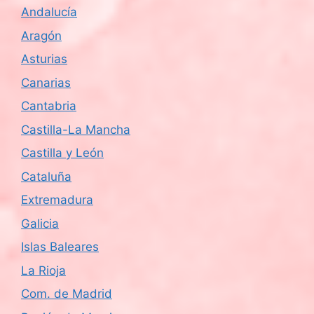
Andalucía
Aragón
Asturias
Canarias
Cantabria
Castilla-La Mancha
Castilla y León
Cataluña
Extremadura
Galicia
Islas Baleares
La Rioja
Com. de Madrid