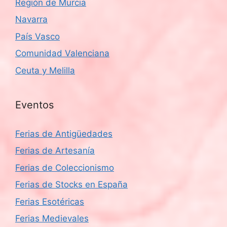
Región de Murcia
Navarra
País Vasco
Comunidad Valenciana
Ceuta y Melilla
Eventos
Ferias de Antigüedades
Ferias de Artesanía
Ferias de Coleccionismo
Ferias de Stocks en España
Ferias Esotéricas
Ferias Medievales