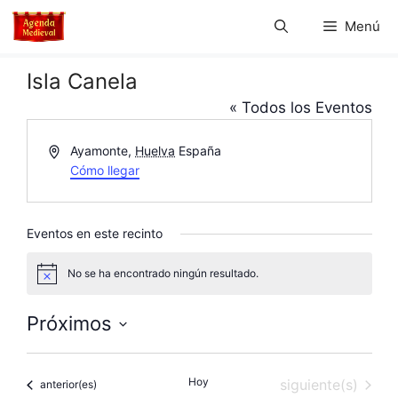
Saltar
Menú
al
contenido
Isla Canela
« Todos los Eventos
D
Ayamonte
,
Huelva
España
i
Cómo llegar
r
e
c
Eventos en este recinto
c
i
No se ha encontrado ningún resultado.
A
ó
v
n
i
Próximos
s
o
S
e
Hoy
Eventos
siguiente(s)
Eventos
anterior(es)
l