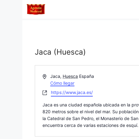
Saltar
al
contenido
Jaca (Huesca)
D
Jaca
,
Huesca
España
i
Cómo llegar
r
W
https://www.jaca.es/
e
e
c
Jaca es una ciudad española ubicada en la pro
b
c
820 metros sobre el nivel del mar. Su població
s
i
la Catedral de San Pedro, el Monasterio de San
i
ó
encuentra cerca de varias estaciones de esquí
t
n
e