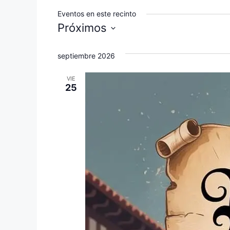
Eventos en este recinto
Próximos
S
e
septiembre 2026
l
VIE
e
25
c
c
i
o
n
a
l
a
f
e
c