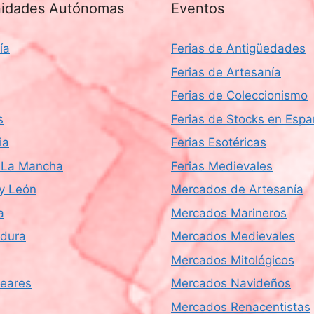
idades Autónomas
Eventos
ía
Ferias de Antigüedades
Ferias de Artesanía
Ferias de Coleccionismo
s
Ferias de Stocks en Esp
ia
Ferias Esotéricas
a-La Mancha
Ferias Medievales
 y León
Mercados de Artesanía
a
Mercados Marineros
dura
Mercados Medievales
Mercados Mitológicos
leares
Mercados Navideños
Mercados Renacentistas