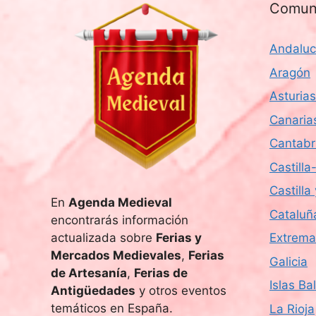
Comun
Andaluc
Aragón
Asturias
Canaria
Cantabr
Castill
Castilla
En
Agenda Medieval
Cataluñ
encontrarás información
actualizada sobre
Ferias y
Extrema
Mercados Medievales
,
Ferias
Galicia
de Artesanía
,
Ferias de
Islas Ba
Antigüedades
y otros eventos
temáticos en España.
La Rioja