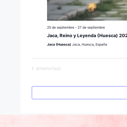
25 de septiembre
-
27 de septiembre
Jaca, Reino y Leyenda (Huesca) 20
Jaca (Huesca)
Jaca, Huesca, España
Eventos
anterior(es)