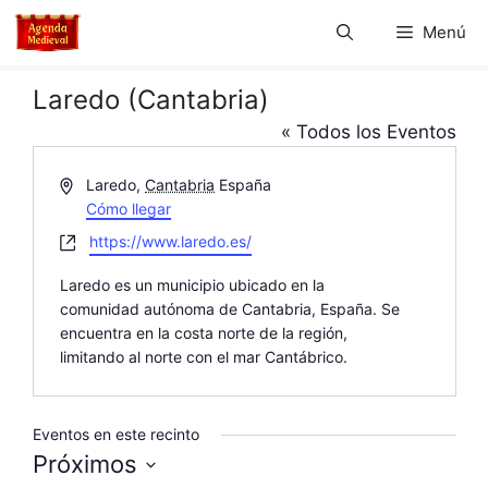
Saltar
Menú
al
contenido
Laredo (Cantabria)
« Todos los Eventos
D
Laredo
,
Cantabria
España
i
Cómo llegar
r
W
https://www.laredo.es/
e
e
c
Laredo es un municipio ubicado en la
b
c
comunidad autónoma de Cantabria, España. Se
s
i
encuentra en la costa norte de la región,
i
ó
limitando al norte con el mar Cantábrico.
t
n
e
Eventos en este recinto
Próximos