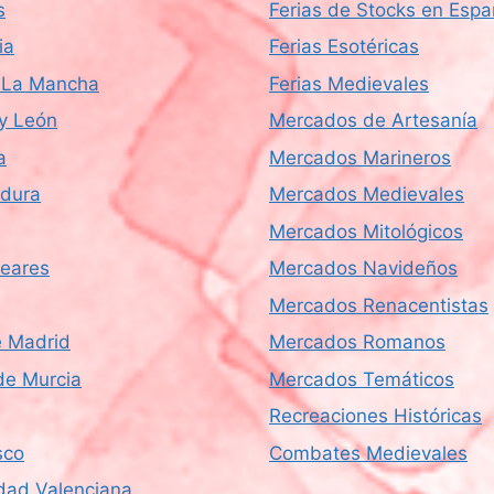
s
Ferias de Stocks en Esp
ia
Ferias Esotéricas
a-La Mancha
Ferias Medievales
 y León
Mercados de Artesanía
a
Mercados Marineros
dura
Mercados Medievales
Mercados Mitológicos
leares
Mercados Navideños
Mercados Renacentistas
 Madrid
Mercados Romanos
de Murcia
Mercados Temáticos
Recreaciones Históricas
sco
Combates Medievales
ad Valenciana