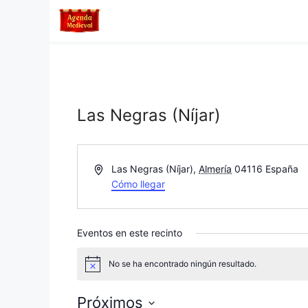
Saltar
al
contenido
Las Negras (Níjar)
D
Las Negras (Níjar)
,
Almería
04116
España
i
Cómo llegar
r
e
c
Eventos en este recinto
c
i
No se ha encontrado ningún resultado.
A
ó
v
n
i
Próximos
s