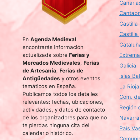
Canaria
Cantabr
Castill
Castilla
En
Agenda Medieval
Cataluñ
encontrarás información
actualizada sobre
Ferias y
Extrema
Mercados Medievales
,
Ferias
Galicia
de Artesanía
,
Ferias de
Islas Ba
Antigüedades
y otros eventos
temáticos en España.
La Rioja
Publicamos todos los detalles
Com. de
relevantes: fechas, ubicaciones,
Región 
actividades, y datos de contacto
de los organizadores para que no
Navarra
te pierdas ninguna cita del
País Va
calendario histórico.
Comunid