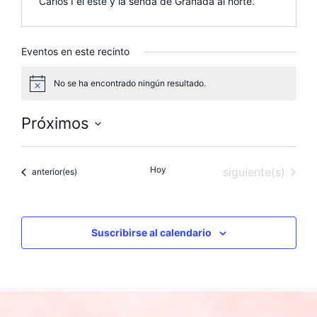
Carlos I el este y la senda de Granada al norte.
Eventos en este recinto
No se ha encontrado ningún resultado.
A
v
i
Próximos
s
o
S
e
Hoy
Eventos
siguiente(s)
Eventos
anterior(es)
l
e
c
c
Suscribirse al calendario
i
o
n
a