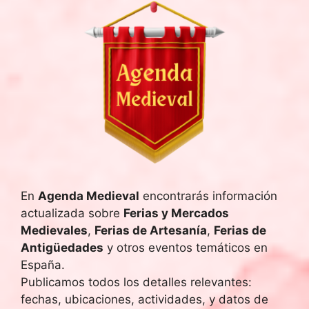
l
a
f
e
c
h
a
.
En
Agenda Medieval
encontrarás información
actualizada sobre
Ferias y Mercados
Medievales
,
Ferias de Artesanía
,
Ferias de
Antigüedades
y otros eventos temáticos en
España.
Publicamos todos los detalles relevantes:
fechas, ubicaciones, actividades, y datos de