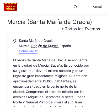
Saltar
Menú
al
contenido
Murcia (Santa María de Gracia)
« Todos los Eventos
D
Santa María de Gracia
i
Murcia
,
Región de Murcia
España
r
Cómo llegar
e
El barrio de Santa María de Gracia se encuentra
c
en la ciudad de Murcia, España. Es conocido por
c
su iglesia, que lleva el mismo nombre y es un
i
lugar de gran importancia religiosa. Cuenta con
ó
aproximadamente 12.000 habitantes, se
n
encuentra situado en la parte norte de la
ciudad. Comprende el área delimitada por las
avenidas Miguel de Cervantes al oeste, Ronda
Norte y General Primo de Rivera al sur, Juan