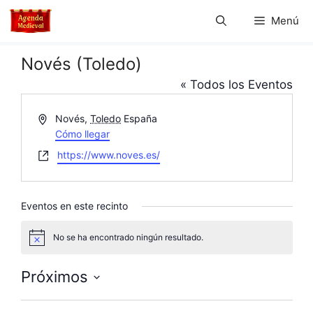
Saltar
Menú
al
contenido
Novés (Toledo)
« Todos los Eventos
D
Novés
,
Toledo
España
i
Cómo llegar
r
W
https://www.noves.es/
e
e
c
b
c
s
Eventos en este recinto
i
i
ó
t
No se ha encontrado ningún resultado.
n
A
e
v
i
Próximos
s
o
S