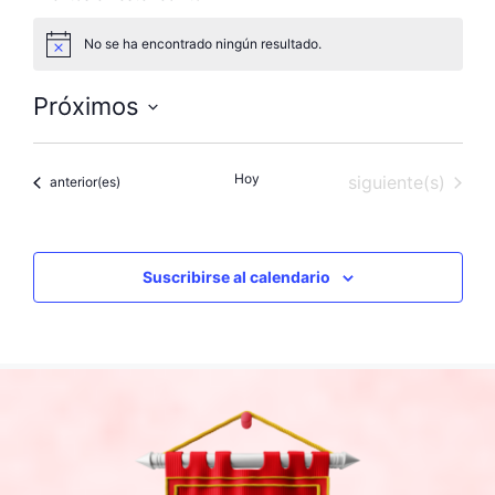
No se ha encontrado ningún resultado.
A
v
i
Próximos
s
o
S
e
Hoy
Eventos
siguiente(s)
Eventos
anterior(es)
l
e
c
c
Suscribirse al calendario
i
o
n
a
l
a
f