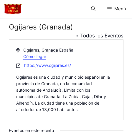
Saltar
Menú
al
contenido
Ogíjares (Granada)
« Todos los Eventos
D
Ogíjares
,
Granada
España
i
Cómo llegar
r
W
https://www.ogijares.es/
e
e
c
Ogíjares es una ciudad y municipio español en la
b
c
provincia de Granada, en la comunidad
s
i
autónoma de Andalucía. Limita con los
i
ó
municipios de Granada, La Zubia, Cájar, Dílar y
t
n
Alhendín. La ciudad tiene una población de
e
alrededor de 13,000 habitantes.
Eventos en este recinto