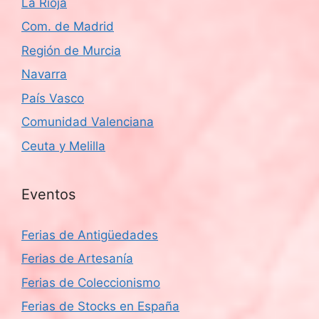
La Rioja
Com. de Madrid
Región de Murcia
Navarra
País Vasco
Comunidad Valenciana
Ceuta y Melilla
Eventos
Ferias de Antigüedades
Ferias de Artesanía
Ferias de Coleccionismo
Ferias de Stocks en España