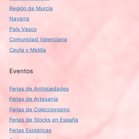
Región de Murcia
Navarra
País Vasco
Comunidad Valenciana
Ceuta y Melilla
Eventos
Ferias de Antigüedades
Ferias de Artesanía
Ferias de Coleccionismo
Ferias de Stocks en España
Ferias Esotéricas