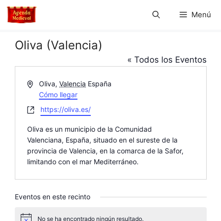
Saltar
Menú
al
contenido
Oliva (Valencia)
« Todos los Eventos
D
Oliva
,
Valencia
España
i
Cómo llegar
r
W
https://oliva.es/
e
e
c
Oliva es un municipio de la Comunidad
b
c
Valenciana, España, situado en el sureste de la
s
i
provincia de Valencia, en la comarca de la Safor,
i
ó
limitando con el mar Mediterráneo.
t
n
e
Eventos en este recinto
No se ha encontrado ningún resultado.