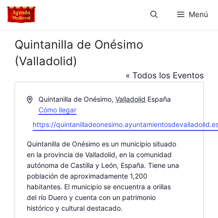
Saltar
Menú
al
contenido
Quintanilla de Onésimo
(Valladolid)
« Todos los Eventos
D
Quintanilla de Onésimo
,
Valladolid
España
i
Cómo llegar
r
W
https://quintanilladeonesimo.ayuntamientosdevalladolid.es
e
e
c
Quintanilla de Onésimo es un municipio situado
b
c
en la provincia de Valladolid, en la comunidad
s
i
autónoma de Castilla y León, España. Tiene una
i
ó
población de aproximadamente 1,200
t
n
habitantes. El municipio se encuentra a orillas
e
del río Duero y cuenta con un patrimonio
histórico y cultural destacado.