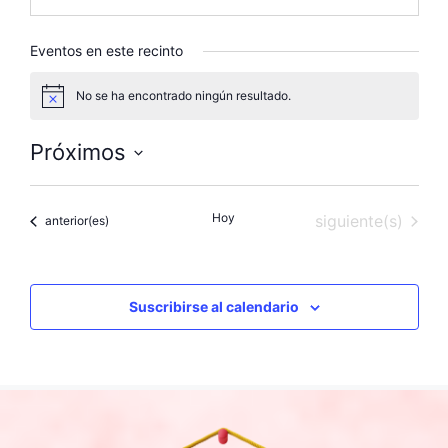
Eventos en este recinto
No se ha encontrado ningún resultado.
A
v
i
Próximos
s
o
S
e
Hoy
Eventos
siguiente(s)
Eventos
anterior(es)
l
e
c
c
Suscribirse al calendario
i
o
n
a
l