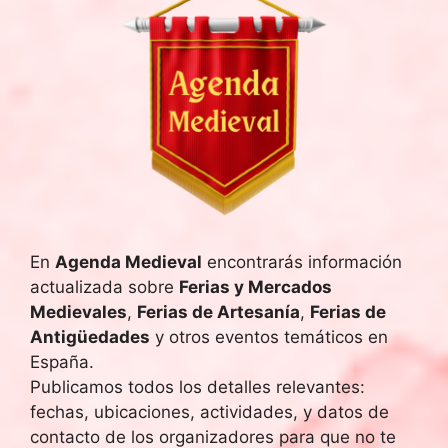
a
f
e
c
h
a
.
En
Agenda Medieval
encontrarás información
actualizada sobre
Ferias y Mercados
Medievales
,
Ferias de Artesanía
,
Ferias de
Antigüedades
y otros eventos temáticos en
España.
Publicamos todos los detalles relevantes:
fechas, ubicaciones, actividades, y datos de
contacto de los organizadores para que no te