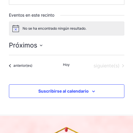
Eventos en este recinto
No se ha encontrado ningún resultado.
A
v
i
Próximos
s
o
S
e
Hoy
Eventos
siguiente(s)
Eventos
anterior(es)
l
e
c
c
Suscribirse al calendario
i
o
n
a
l