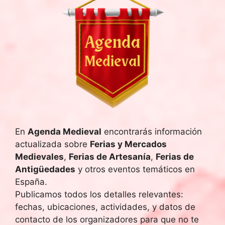
a
f
e
c
h
a
.
En
Agenda Medieval
encontrarás información
actualizada sobre
Ferias y Mercados
Medievales
,
Ferias de Artesanía
,
Ferias de
Antigüedades
y otros eventos temáticos en
España.
Publicamos todos los detalles relevantes:
fechas, ubicaciones, actividades, y datos de
contacto de los organizadores para que no te