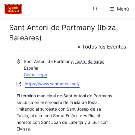
Saltar
Menú
al
contenido
Sant Antoni de Portmany (Ibiza,
Baleares)
« Todos los Eventos
D
Sant Antoni de Portmany
,
Ibiza, Baleares
i
España
r
Cómo llegar
e
W
https://www.santantoni.net/
c
e
c
El término municipal de Sant Antoni de Portmany
b
i
se ubica en el noroeste de la isla de Ibiza,
s
ó
limitando al suroeste con Sant Josep de sa
i
n
Talaia, al este con Santa Eulària des Riu, al
t
noreste con Sant Joan de Labritja y al Sur con
e
Eivissa.