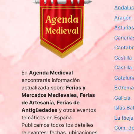
f
Andaluc
e
c
Aragón
h
Asturias
a
Canaria
.
Cantabr
Castill
Castilla
En
Agenda Medieval
Cataluñ
encontrarás información
actualizada sobre
Ferias y
Extrema
Mercados Medievales
,
Ferias
Galicia
de Artesanía
,
Ferias de
Islas Ba
Antigüedades
y otros eventos
temáticos en España.
La Rioja
Publicamos todos los detalles
Com. de
relevantes: fechas, ubicaciones,