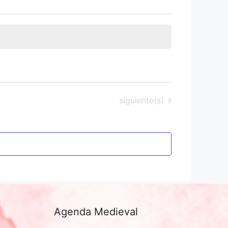
Eventos
siguiente(s)
Agenda Medieval