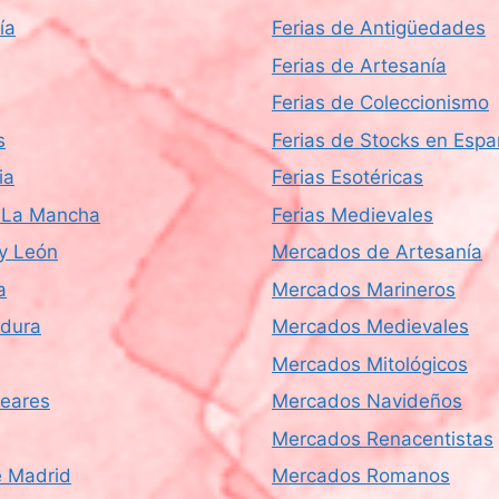
ía
Ferias de Antigüedades
Ferias de Artesanía
Ferias de Coleccionismo
s
Ferias de Stocks en Esp
ia
Ferias Esotéricas
a-La Mancha
Ferias Medievales
 y León
Mercados de Artesanía
a
Mercados Marineros
dura
Mercados Medievales
Mercados Mitológicos
leares
Mercados Navideños
Mercados Renacentistas
 Madrid
Mercados Romanos