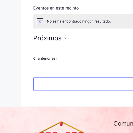
Eventos en este recinto
No se ha encontrado ningún resultado.
A
v
i
Próximos
s
o
S
e
Eventos
anterior(es)
l
e
c
c
i
o
n
a
l
Comun
a