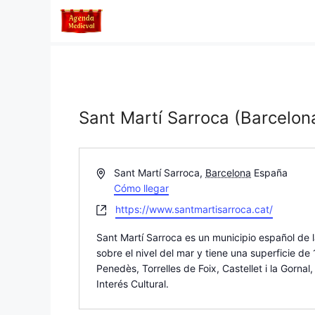
Saltar
al
contenido
Sant Martí Sarroca (Barcelon
D
Sant Martí Sarroca
,
Barcelona
España
i
Cómo llegar
r
W
https://www.santmartisarroca.cat/
e
e
c
Sant Martí Sarroca es un municipio español de 
b
c
sobre el nivel del mar y tiene una superficie d
s
i
Penedès, Torrelles de Foix, Castellet i la Gornal
i
ó
Interés Cultural.
t
n
e