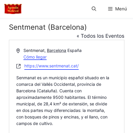
Saltar
Menú
al
contenido
Sentmenat (Barcelona)
« Todos los Eventos
D
Sentmenat
,
Barcelona
España
i
Cómo llegar
r
W
https://www.sentmenat.cat/
e
e
c
Senmanat es un municipio español situado en la
b
c
comarca del Vallés Occidental, provincia de
s
i
Barcelona (Cataluña). Cuenta con
i
ó
aproximadamente 9500 habitantes. El término
t
n
municipal, de 28,4 km² de extensión, se divide
e
en dos partes muy diferenciadas: la montaña,
con bosques de pinos y encinas, y el llano, con
campos de cultivo.