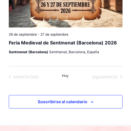
h
a
.
26 de septiembre
-
27 de septiembre
Feria Medieval de Sentmenat (Barcelona) 2026
Sentmenat (Barcelona)
Sentmenat, Barcelona, España
Eventos
Hoy
Eventos
anterior(es)
siguiente(s)
Suscribirse al calendario