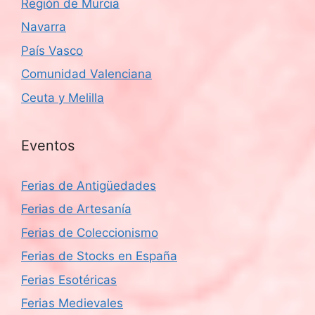
Región de Murcia
Navarra
País Vasco
Comunidad Valenciana
Ceuta y Melilla
Eventos
Ferias de Antigüedades
Ferias de Artesanía
Ferias de Coleccionismo
Ferias de Stocks en España
Ferias Esotéricas
Ferias Medievales