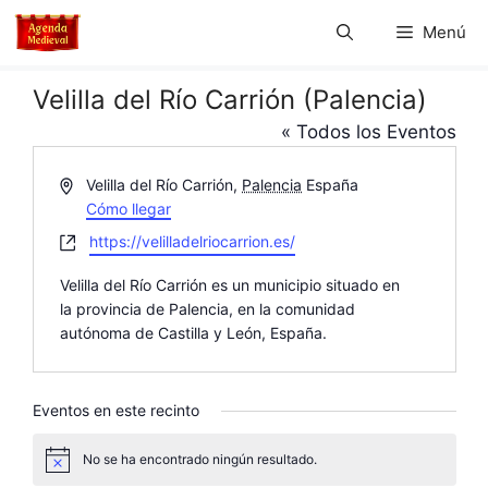
Saltar
Menú
al
contenido
Velilla del Río Carrión (Palencia)
« Todos los Eventos
D
Velilla del Río Carrión
,
Palencia
España
i
Cómo llegar
r
W
https://velilladelriocarrion.es/
e
e
c
Velilla del Río Carrión es un municipio situado en
b
c
la provincia de Palencia, en la comunidad
s
i
autónoma de Castilla y León, España.
i
ó
t
n
e
Eventos en este recinto
No se ha encontrado ningún resultado.
A
v