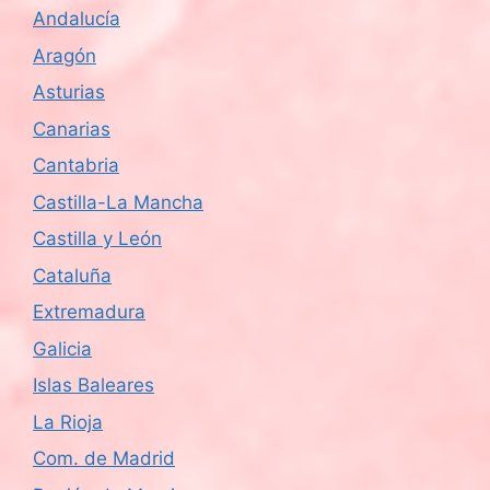
Andalucía
Aragón
Asturias
Canarias
Cantabria
Castilla-La Mancha
Castilla y León
Cataluña
Extremadura
Galicia
Islas Baleares
La Rioja
Com. de Madrid