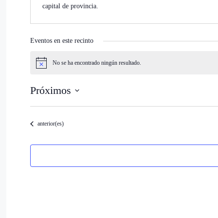
capital de provincia.
Eventos en este recinto
No se ha encontrado ningún resultado.
Aviso
Próximos
Selecciona
la
fecha.
Eventos
anterior(es)