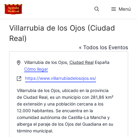
Saltar
Menú
al
contenido
Villarrubia de los Ojos (Ciudad
Real)
« Todos los Eventos
D
Villarrubia de los Ojos
,
Ciudad Real
España
i
Cómo llegar
r
W
https://www.villarrubiadelosojos.es/
e
e
c
Villarrubia de los Ojos, ubicado en la provincia
b
c
de Ciudad Real, es un municipio con 281,86 km²
s
i
de extensión y una población cercana a los
i
ó
12.000 habitantes. Se encuentra en la
t
n
comunidad autónoma de Castilla-La Mancha y
e
alberga el paraje de los Ojos del Guadiana en su
término municipal.