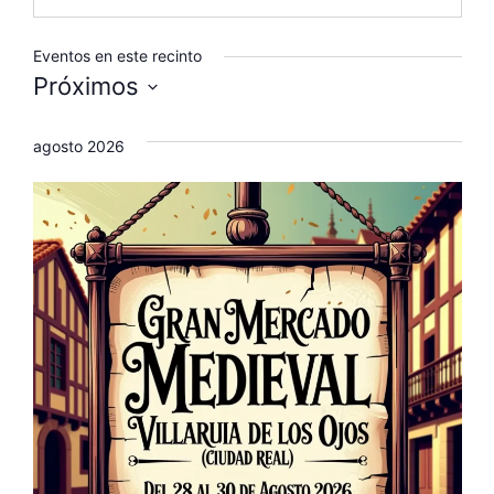
Eventos en este recinto
Próximos
S
e
agosto 2026
l
e
c
c
i
o
n
a
l
a
f
e