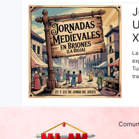
J
U
X
La
ex
Tu
tr
Comun