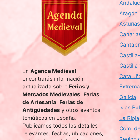
Andaluc
Aragón
Asturias
Canaria
Cantabr
Castill
Castilla
En
Agenda Medieval
Cataluñ
encontrarás información
actualizada sobre
Ferias y
Extrema
Mercados Medievales
,
Ferias
Galicia
de Artesanía
,
Ferias de
Islas Ba
Antigüedades
y otros eventos
temáticos en España.
La Rioja
Publicamos todos los detalles
Com. de
relevantes: fechas, ubicaciones,
Región 