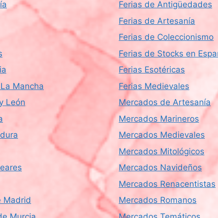
ía
Ferias de Antigüedades
Ferias de Artesanía
Ferias de Coleccionismo
s
Ferias de Stocks en Esp
ia
Ferias Esotéricas
a-La Mancha
Ferias Medievales
 y León
Mercados de Artesanía
a
Mercados Marineros
dura
Mercados Medievales
Mercados Mitológicos
leares
Mercados Navideños
Mercados Renacentistas
 Madrid
Mercados Romanos
de Murcia
Mercados Temáticos