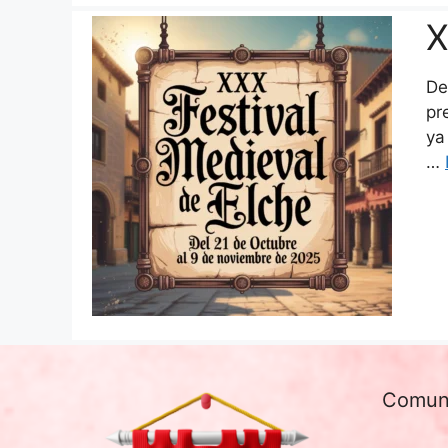
X
De
pr
ya
…
Comun