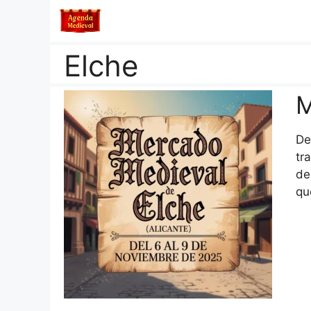
Saltar
al
contenido
Elche
M
De
tr
de
qu