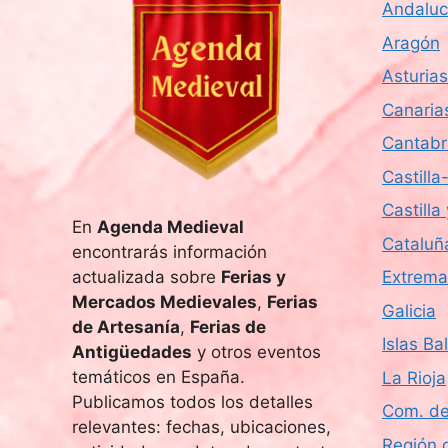
Andaluc
Aragón
Asturias
Canaria
Cantabr
Castill
Castilla
En
Agenda Medieval
Cataluñ
encontrarás información
actualizada sobre
Ferias y
Extrema
Mercados Medievales
,
Ferias
Galicia
de Artesanía
,
Ferias de
Islas Ba
Antigüedades
y otros eventos
temáticos en España.
La Rioja
Publicamos todos los detalles
Com. de
relevantes: fechas, ubicaciones,
Región 