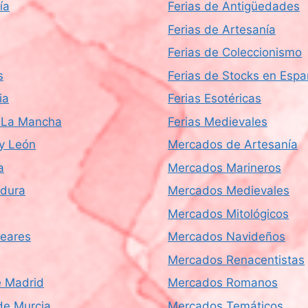
ía
Ferias de Antigüedades
Ferias de Artesanía
Ferias de Coleccionismo
s
Ferias de Stocks en Esp
ia
Ferias Esotéricas
a-La Mancha
Ferias Medievales
 y León
Mercados de Artesanía
a
Mercados Marineros
dura
Mercados Medievales
Mercados Mitológicos
leares
Mercados Navideños
Mercados Renacentistas
 Madrid
Mercados Romanos
de Murcia
Mercados Temáticos