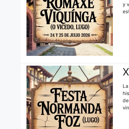
y 
es
X
La
hi
de
vi