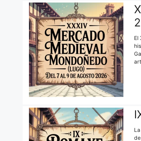
X
2
El
hi
Ga
ar
I
La
de