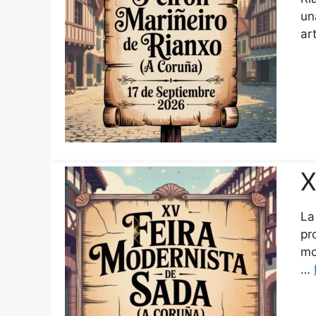
un
ar
X
La
pr
mo
…