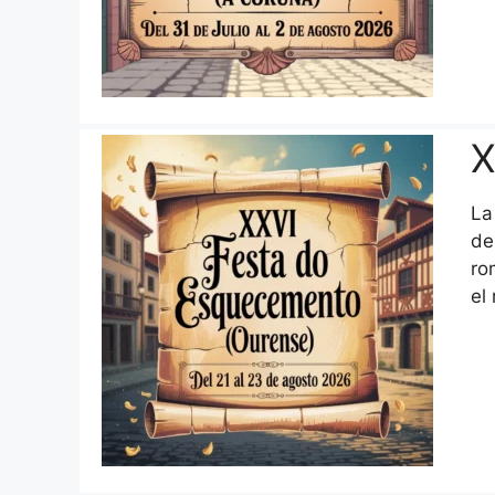
X
La
de
ro
el