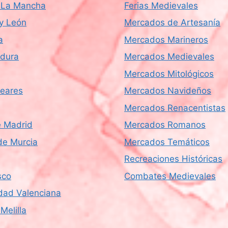
a-La Mancha
Ferias Medievales
 y León
Mercados de Artesanía
a
Mercados Marineros
dura
Mercados Medievales
Mercados Mitológicos
leares
Mercados Navideños
Mercados Renacentistas
 Madrid
Mercados Romanos
de Murcia
Mercados Temáticos
Recreaciones Históricas
sco
Combates Medievales
ad Valenciana
Melilla