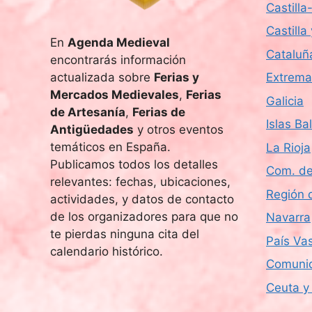
Castill
Castilla
En
Agenda Medieval
Cataluñ
encontrarás información
actualizada sobre
Ferias y
Extrema
Mercados Medievales
,
Ferias
Galicia
de Artesanía
,
Ferias de
Islas Ba
Antigüedades
y otros eventos
temáticos en España.
La Rioja
Publicamos todos los detalles
Com. de
relevantes: fechas, ubicaciones,
Región 
actividades, y datos de contacto
de los organizadores para que no
Navarra
te pierdas ninguna cita del
País Va
calendario histórico.
Comunid
Ceuta y 