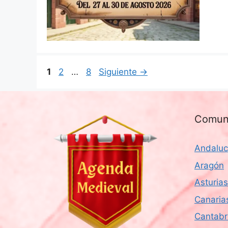
Página
Página
Página
1
2
…
8
Siguiente
→
Comun
Andaluc
Aragón
Asturias
Canaria
Cantabr